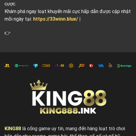
cược.
Khám phá ngay loạt khuyến mãi cực hấp dẫn được cập nhật
mỗi ngày tại:
https://33winn.blue/
|
👉
KING88
là cổng game uy tín, mang đến hàng loạt trò chơi