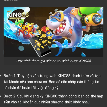
Quy trình tham gia săn cá tại sảnh cược KING88
Bước 1: Truy cập vào trang web KING88 chính thức và tạo
tài khoản nếu bạn chưa có. Bạn sẽ cần nhập các thông tin
cá nhân để hoàn tất việc đăng ký.
Bước 2: Sau khi đăng ký KING88 thành công, bạn có thể nạp
tiền vào tài khoản qua nhiều phương thức khác nhau.