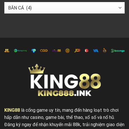
Danh
mục
KING88
là cổng game uy tín, mang đến hàng loạt trò chơi
hấp dẫn như casino, game bài, thể thao, xổ số và nổ hũ.
Đăng ký ngay để nhận khuyến mãi 88k, trải nghiệm giao diện