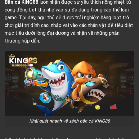
Bắn cá KING88
luôn nhận được sự yêu thích nồng nhiệt từ
cộng đồng bet thủ nhờ vào sự đa dạng trong các thể loại
game. Tại đây, ngư thủ sẽ được trải nghiệm hàng loạt trò
chơi giải trí đỉnh cao, nhập vai vào các nhân vật để tiêu diệt
mục tiêu dưới lòng đại dương và nhận về những phần
thưởng hấp dẫn.
Khái quát nhanh về sảnh bắn cá KING88