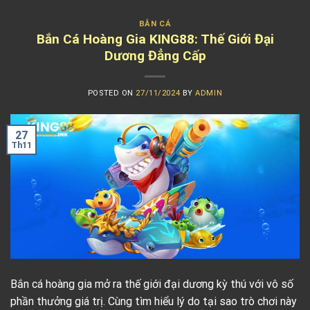
BẮN CÁ
Bắn Cá Hoàng Gia KING88: Thế Giới Đại
Dương Đẳng Cấp
POSTED ON
27/11/2024
BY
ADMIN
27
Th11
Bắn cá hoàng gia mở ra thế giới đại dương kỳ thú với vô số
phần thưởng giá trị. Cùng tìm hiểu lý do tại sao trò chơi này