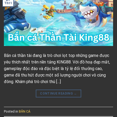
Th11
Bắn cá thần tài đang là trò chơi lọt top những game được
yêu thích nhất trên nền tảng KING88. Với đồ hoạ đẹp mắt,
gameplay độc đáo và đặc biệt là tỷ lệ đổi thưởng cao,
game đã thu hút được một số lượng người chơi vô cùng
đông. Khám phá trò chơi thú […]
CONTINUE READING
→
Posted in
BẮN CÁ