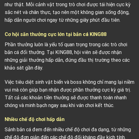
như thật. Mỗi cảnh vật trong trò chơi được tái hiện cực kỳ
sắc nét và chân thực, tạo nên một không gian sống động,
hấp dẫn người chơi ngay từ những giây phút đầu tiên.
Cơ hội săn thưởng cực lớn tại bắn cá KING88
Phần thưởng luôn là yếu tố quan trọng trong các trò chơi
bắn cá đổi thưởng. Tại KING88, hội viên sẽ được nhận
những giải thưởng hấp dẫn, đứng đầu thị trường theo các
khảo sát gần đây.
Việc tiêu diệt sinh vật biển và boss không chỉ mang lại niềm
vui mà còn giúp bạn nhận được phần thưởng cực kỳ giá trị.
Tất cả các khoản tiền thưởng sẽ được thanh toán nhanh
chóng và minh bạch ngay sau khi ván chơi kết thúc.
Nhiều chế độ chơi hấp dẫn
Sảnh bắn cá đem đến nhiều chế độ chơi đa dạng, từ những
chế độ đơn giản đến các chế độ đối kháng đầy kịch tính.