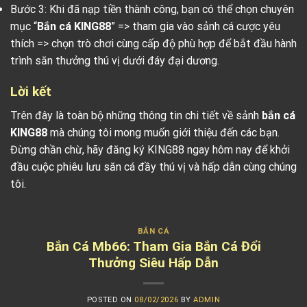
Bước 3: Khi đã nạp tiền thành công, bạn có thể chọn chuyên
mục “
Bắn cá KING88
” => tham gia vào sảnh cá cược yêu
thích => chọn trò chơi cùng cấp độ phù hợp để bắt đầu hành
trình săn thưởng thú vị dưới đáy đại dương.
Lời kết
Trên đây là toàn bộ những thông tin chi tiết về sảnh
bắn cá
KING88
mà chúng tôi mong muốn giới thiệu đến các bạn.
Đừng chần chừ, hãy đăng ký KING88 ngay hôm nay để khởi
đầu cuộc phiêu lưu săn cá đầy thú vị và hấp dẫn cùng chúng
tôi.
BẮN CÁ
Bắn Cá Mb66: Tham Gia Bắn Cá Đổi
Thưởng Siêu Hấp Dẫn
POSTED ON
08/02/2026
BY
ADMIN