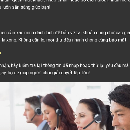
u luôn sẵn sàng giúp bạn!
 viên cần xác minh danh tính để bảo vệ tài khoản cũng như các g
y là xong. Không cần lo, mọi thứ đều nhanh chóng cùng bảo mật.
?
hận, hãy kiểm tra lại thông tin đã nhập hoặc thử lại yêu cầu m
gay, họ sẽ giúp người chơi giải quyết lập tức!