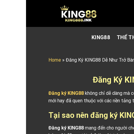
Skip
to
content
KING88
THỂ T
Home
»
Đăng Ký KING88 Dễ Như Trở Bàn
Đăng Ký KI
Đăng ký KING88
không chỉ dễ dàng mà cò
mới hay đã quen thuộc với các nền tảng t
Tại sao nên đăng ký KI
Đăng ký KING88
mang đến cho người chơi