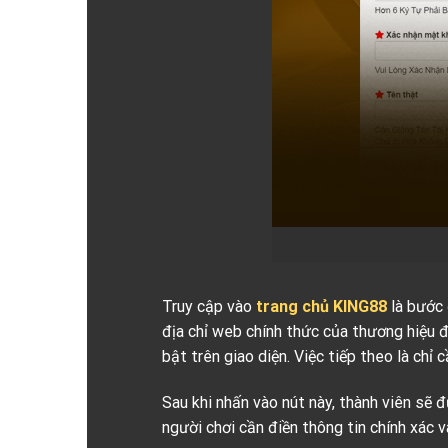
Truy cập vào
trang chủ KING88
là bước 
địa chỉ web chính thức của thương hiệu để
bật trên giao diện. Việc tiếp theo là chỉ
Sau khi nhấn vào nút này, thành viên sẽ đ
người chơi cần điền thông tin chính xác 