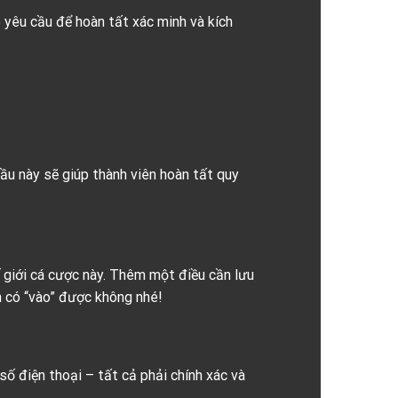
 yêu cầu để hoàn tất xác minh và kích
ầu này sẽ giúp thành viên hoàn tất quy
ế giới cá cược này. Thêm một điều cần lưu
n có “vào” được không nhé!
 số điện thoại – tất cả phải chính xác và