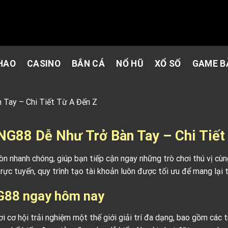
HAO
CASINO
BẮN CÁ
NỔ HŨ
XỔ SỐ
GAME B
 Tay – Chi Tiết Từ A Đến Z
NG88 Dễ Như Trở Bàn Tay – Chi Tiết
n nhanh chóng, giúp bạn tiếp cận ngay những trò chơi thú vị cùn
rực tuyến, quy trình tạo tài khoản luôn được tối ưu để mang lại 
NG88 ngay hôm nay
 cơ hội trải nghiệm một thế giới giải trí đa dạng, bao gồm các t