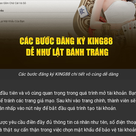
Các bước đăng ký KING88 chi tiết vô cùng dễ dàng
đầu tiên và vô cùng quan trọng trong quá trình mở tài khoản. 
 tránh các trang giả mạo. Sau khi vào trang chính, thành viên sẽ t
 cần nhấp vào nút này để bắt đầu quá trình tạo tài khoản.
ược yêu cầu điền đầy đủ thông tin cá nhân như tên, số điện thoại
và thật sự cẩn thận trong việc chọn mật khẩu để bảo vệ tài khoả