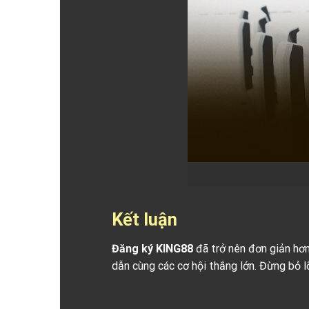
Kết luận
Đăng ký KING88
đã trở nên đơn giản hơn 
dẫn cùng các cơ hội thắng lớn. Đừng bỏ l