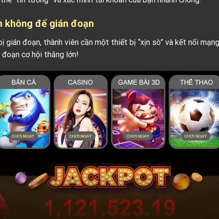
nh không để gián đoạn
bị gián đoạn, thành viên cần một thiết bị “xịn sò” và kết nối mạ
đoạn cơ hội thắng lớn!