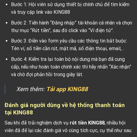
Bước 1: Hội viên sử dụng thiết bị chính chủ để tìm kiếm
và truy cập link vào KING88
Bước 2: Tiến hành “Đăng nhập” tài khoản cá nhân và chọn
thư mục “Rút tiền”, sau đó click vào “Ví điện tử”.
Bước 3: Điền vào form yêu cầu các thông tin bắt buộc:
Tên ví, số tiền cần rút, mật mã, số điện thoại, email,…
Bước 4: Kiểm tra lại toàn bộ nội dung mà bạn đã cung
cấp, nếu như hoàn toàn chính xác thì hãy nhấn “Xác nhận”
và chờ đợi phản hồi trong giây lát.
Xem thêm:
Tải app KING88
Đánh giá người dùng về hệ thống thanh toán
tại KING88
Sau khi đã trải nghiệm dịch vụ
rút tiền KING88
, nhiều hội
viên đã để lại các đánh giá vô cùng tích cực, cụ thể như sau: