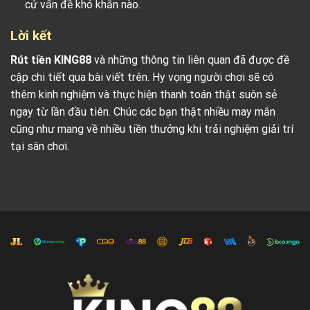
cứ vấn đề khó khăn nào.
Lời kết
Rút tiền KING88
và những thông tin liên quan đã được đề
cập chi tiết qua bài viết trên. Hy vọng người chơi sẽ có
thêm kinh nghiệm và thực hiện thanh toán thật suôn sẻ
ngay từ lần đầu tiên. Chúc các bạn thật nhiều may mắn
cũng như mang về nhiều tiền thưởng khi trải nghiệm giải trí
tại sân chơi.