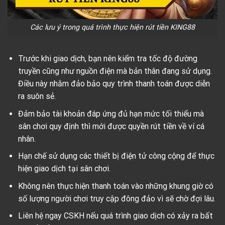
Các lưu ý trong quá trình thực hiện rút tiền KING88
Trước khi giao dịch, bạn nên kiểm tra tốc độ đường
truyền cũng như nguồn điện mà bản thân đang sử dụng.
Điều này nhằm đảo bảo quy trình thanh toán được diễn
ra suôn sẻ.
Đảm bảo tài khoản đáp ứng đủ hạn mức tối thiểu mà
sân chơi quy định thì mới được quyền rút tiền về ví cá
nhân.
Hạn chế sử dụng các thiết bị điện tử công cộng để thực
hiện giao dịch tại sân chơi.
Không nên thực hiện thanh toán vào những khung giờ có
số lượng người chơi truy cập đông đảo vì sẽ chờ đợi lâu.
Liên hệ ngay CSKH nếu quá trình giao dịch có xảy ra bất