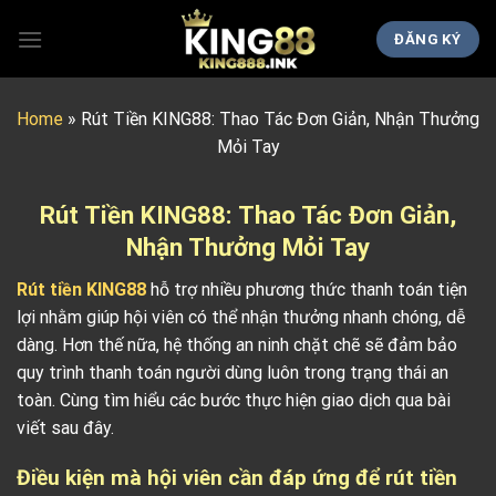
Skip
ĐĂNG KÝ
to
content
Home
»
Rút Tiền KING88: Thao Tác Đơn Giản, Nhận Thưởng
Mỏi Tay
Rút Tiền KING88: Thao Tác Đơn Giản,
Nhận Thưởng Mỏi Tay
Rút tiền KING88
hỗ trợ nhiều phương thức thanh toán tiện
lợi nhằm giúp hội viên có thể nhận thưởng nhanh chóng, dễ
dàng. Hơn thế nữa, hệ thống an ninh chặt chẽ sẽ đảm bảo
quy trình thanh toán người dùng luôn trong trạng thái an
toàn. Cùng tìm hiểu các bước thực hiện giao dịch qua bài
viết sau đây.
Điều kiện mà hội viên cần đáp ứng để rút tiền