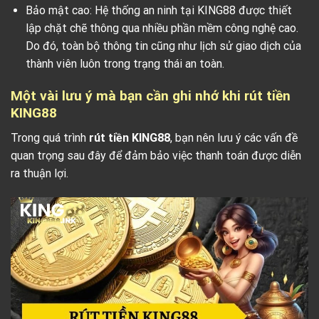
Bảo mật cao: Hệ thống an ninh tại KING88 được thiết
lập chặt chẽ thông qua nhiều phần mềm công nghệ cao.
Do đó, toàn bộ thông tin cũng như lịch sử giao dịch của
thành viên luôn trong trạng thái an toàn.
Một vài lưu ý mà bạn cần ghi nhớ khi rút tiền
KING88
Trong quá trình
rút tiền KING88
, bạn nên lưu ý các vấn đề
quan trọng sau đây để đảm bảo việc thanh toán được diễn
ra thuận lợi.