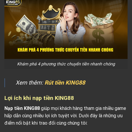
Khám phá 4 phương thức chuyển tiền nhanh chóng
Xem thêm:
Rút tiền KING88
Lợi ích khi nạp tiền KING88
Nạp tiền KING88
giúp mọi khách hàng tham gia nhiều game
hấp dẫn cùng nhiều lợi ích tuyệt vời. Dưới đây là những ưu
điểm nổi bật khi trao đổi cùng chúng tôi: