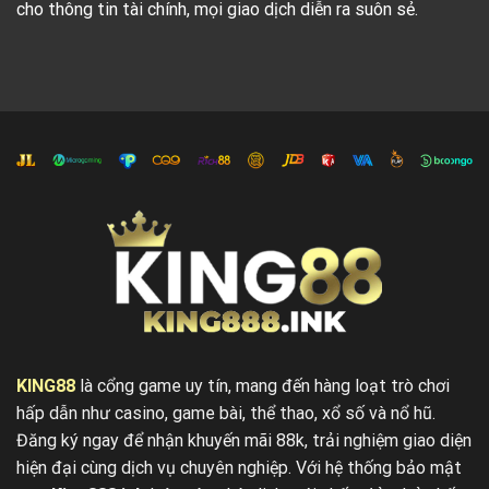
cho thông tin tài chính, mọi giao dịch diễn ra suôn sẻ.
KING88
là cổng game uy tín, mang đến hàng loạt trò chơi
hấp dẫn như casino, game bài, thể thao, xổ số và nổ hũ.
Đăng ký ngay để nhận khuyến mãi 88k, trải nghiệm giao diện
hiện đại cùng dịch vụ chuyên nghiệp. Với hệ thống bảo mật