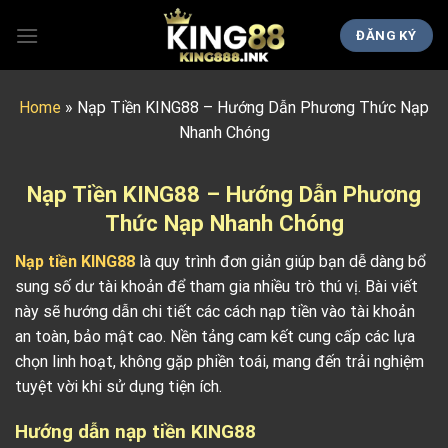
Skip
ĐĂNG KÝ
to
content
Home
»
Nạp Tiền KING88 – Hướng Dẫn Phương Thức Nạp
Nhanh Chóng
Nạp Tiền KING88 – Hướng Dẫn Phương
Thức Nạp Nhanh Chóng
Nạp tiền KING88
là quy trình đơn giản giúp bạn dễ dàng bổ
sung số dư tài khoản để tham gia nhiều trò thú vị. Bài viết
này sẽ hướng dẫn chi tiết các cách nạp tiền vào tài khoản
an toàn, bảo mật cao. Nền tảng cam kết cung cấp các lựa
chọn linh hoạt, không gặp phiền toái, mang đến trải nghiệm
tuyệt vời khi sử dụng tiện ích.
Hướng dẫn nạp tiền KING88