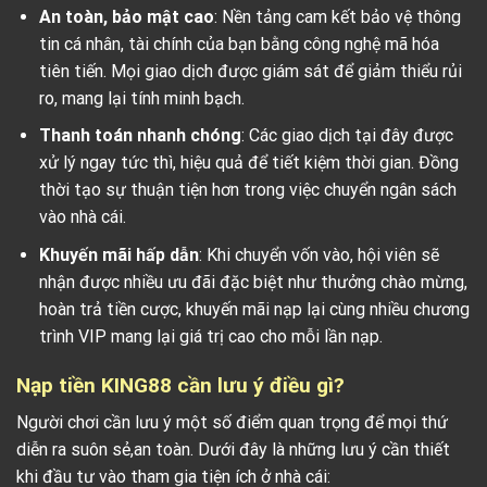
An toàn, bảo mật cao
: Nền tảng cam kết bảo vệ thông
tin cá nhân, tài chính của bạn bằng công nghệ mã hóa
tiên tiến. Mọi giao dịch được giám sát để giảm thiểu rủi
ro, mang lại tính minh bạch.
Thanh toán nhanh chóng
: Các giao dịch tại đây được
xử lý ngay tức thì, hiệu quả để tiết kiệm thời gian. Đồng
thời tạo sự thuận tiện hơn trong việc chuyển ngân sách
vào nhà cái.
Khuyến mãi hấp dẫn
: Khi chuyển vốn vào, hội viên sẽ
nhận được nhiều ưu đãi đặc biệt như thưởng chào mừng,
hoàn trả tiền cược, khuyến mãi nạp lại cùng nhiều chương
trình VIP mang lại giá trị cao cho mỗi lần nạp.
Nạp tiền KING88 cần lưu ý điều gì?
Người chơi cần lưu ý một số điểm quan trọng để mọi thứ
diễn ra suôn sẻ,an toàn. Dưới đây là những lưu ý cần thiết
khi đầu tư vào tham gia tiện ích ở nhà cái: