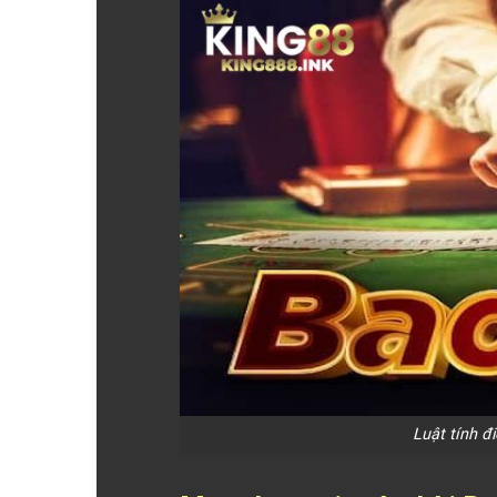
Luật tính đ