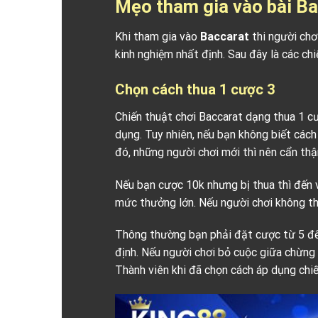
Mẹo tham gia vào bài Ba
Khi tham gia vào
Baccarat
thi người ch
kinh nghiệm nhất định. Sau đây là các ch
Chọn cách thua 1 cược 3
Chiến thuật chơi Baccarat dạng thua 1 cư
dụng. Tuy nhiên, nếu bạn không biết cách 
đó, những người chơi mới thì nên cẩn th
Nếu bạn cược 10k nhưng bị thua thì đến 
mức thưởng lớn. Nếu người chơi không th
Thông thường bạn phải đặt cược từ 5 đến
định. Nếu người chơi bỏ cuộc giữa chừng 
Thành viên khi đã chọn cách áp dụng chiế