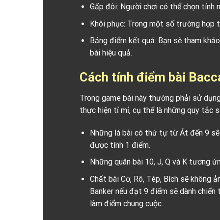
Gấp đôi: Người chơi có thể chọn tính
Khôi phục: Trong một số trường hợp th
Bảng điểm kết quả: Bạn sẽ tham khảo k
bài hiệu quả.
Cách tính điểm bài Bacca
Trong game bài này thường phải sử dụng 
thực hiện tỉ mỉ, cụ thể là những quy tắc 
Những lá bài có thứ tự từ Át đến 9 sẽ 
được tính 1 điểm.
Những quân bài 10, J, Q và K tương ứ
Chất bài Cơ, Rô, Tép, Bích sẽ không 
Banker nếu đạt 9 điểm sẽ dành chiến t
làm điểm chung cuộc.