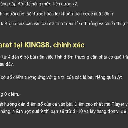
 năng gấp đôi để nâng mức tiền cược x2.
ì người chơi sẽ được hoàn lại khoản tiền cược nhất định.
ết quả của các ván bài để tính toán tiền thưởng và chiến thuật
rat tại KING88. chính xác
từ 4 đến 6 bộ bài nên việc tính điểm thưởng cần phải có quá trì
sau đây:
có số điểm tương ứng với giá trị của các lá bài, riêng quân Át
ng 0 điểm.
ảnh hưởng đến điểm số của cả ván bài. Điểm cao nhất mà Player v
hắng. Nếu vượt quá 9 thì bạn sẽ trừ đi 10 và lấy hàng đơn vị để