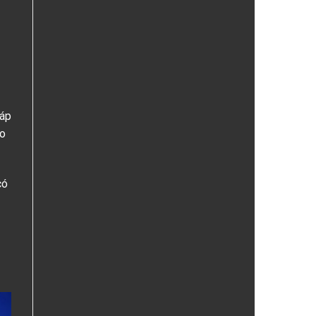
 áp
Do
có