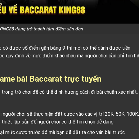
 KING88 đang trở thành tâm điểm săn đón
ao có được số điểm gần bằng 9 thì mới có thể dành được tiền
có quy định về mức điểm khác nhau mà người chơi cần phỉ tìm hi
game bài Baccarat trực tuyến
 trong trò chơi để có thể định hướng cách đi bài chuẩn xác nhất,
ì người chơi sẽ thực hiện đặt cược vào các vị trí 20K, 50K, 100K,
hiết lập sẵn để người chơi có thể tìm chọn dễ dàng.
p lại mức cược trước đó mà bạn đã đặt ra cho ván bài trước.