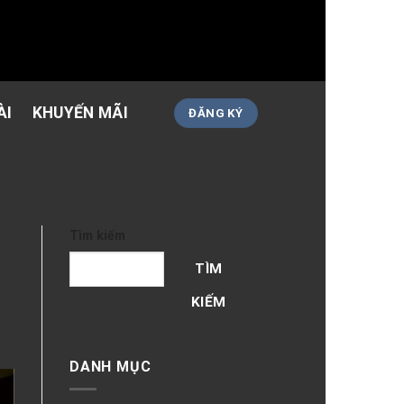
ÀI
KHUYẾN MÃI
ĐĂNG KÝ
Tìm kiếm
TÌM
KIẾM
DANH MỤC