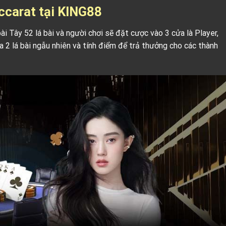
ccarat tại KING88
i Tây 52 lá bài và người chơi sẽ đặt cược vào 3 cửa là Player,
 2 lá bài ngẫu nhiên và tính điểm để trả thưởng cho các thành